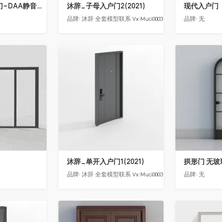
骊住木门-室内门-DAA静音门-YY漆白色-方形把手
沐辞_子母入户门2(2021)
现代入户门
品牌:
沐辞 全套模型联系 Vx:Muci0003
品牌:
无
收藏
收藏
沐辞_单开入户门1(2021)
拱形门 无玻
品牌:
沐辞 全套模型联系 Vx:Muci0003
品牌:
无
收藏
收藏