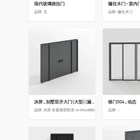
现代玻璃推拉门
品牌:
无
品牌:
骊住木门
收藏
收藏
沐辞_别墅双开大门(大型)(漏光加厚度)
移门004_动态
品牌:
沐辞 全套模型联系 Vx:Muci0003
品牌:
-
收藏
收藏