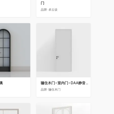
门
品牌:
卓云设
收藏
璃
骊住木门-室内门-DAA静音门-YY漆白色-圆形把手
品牌:
骊住木门
收藏