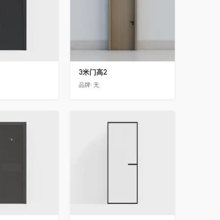
3米门高2
品牌:
无
收藏