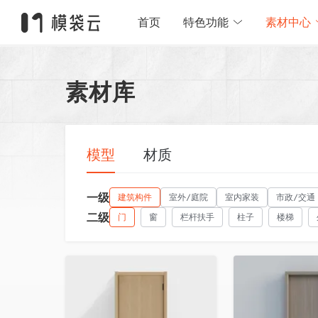
首页
特色功能
素材中心
素材库
模型
材质
一级
建筑构件
室外/庭院
室内家装
市政/交通
二级
门
窗
栏杆扶手
柱子
楼梯
收藏
收藏