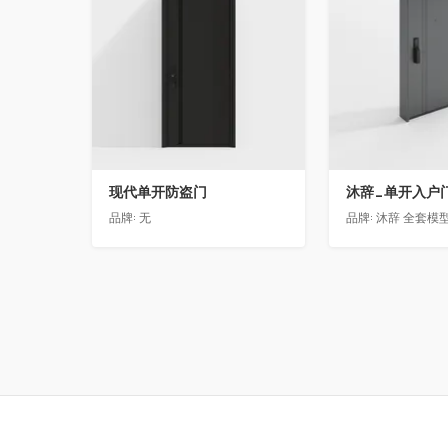
现代单开防盗门
沐辞_单开入户门5
品牌:
无
品牌:
沐辞 全套模型联系