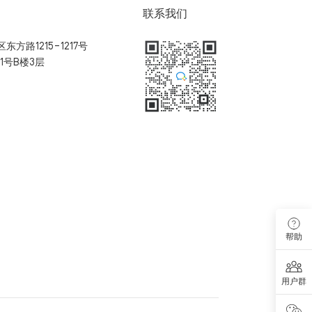
联系我们
方路1215-1217号
1号B楼3层
扫码加入用户体验群
帮助
用户群