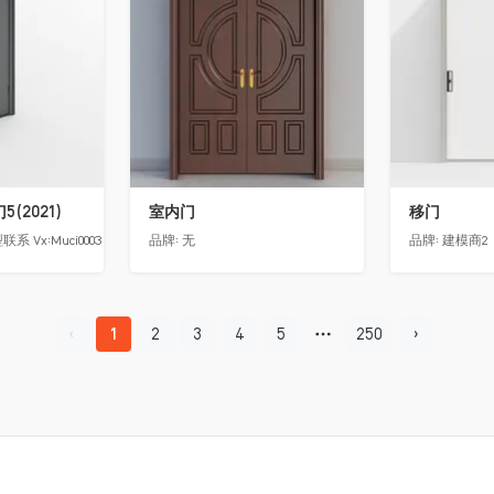
(2021)
室内门
移门
 Vx:Muci0003
品牌:
无
品牌:
建模商2
1
2
3
4
5
250