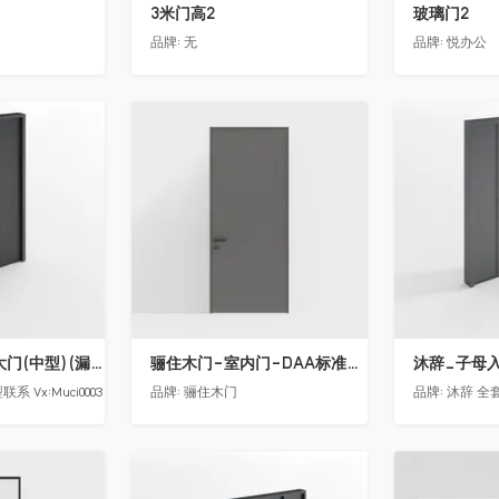
3米门高2
玻璃门2
品牌:
无
品牌:
悦办公
收藏
收藏
沐辞_别墅双开大门(中型)(漏光加厚度)
骊住木门-室内门-DAA标准门-方形把手-2350-灰色
沐辞_子母入户
 Vx:Muci0003
品牌:
骊住木门
品牌:
沐辞 全套
收藏
收藏