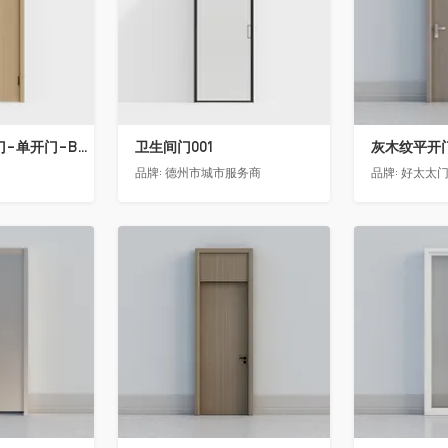
骊住木门-室内门-单开门-BFA-PP麦芽黄色
卫生间门001
灰木纹平开
品牌:
德州市城市服务商
品牌:
好太太
收藏
收藏