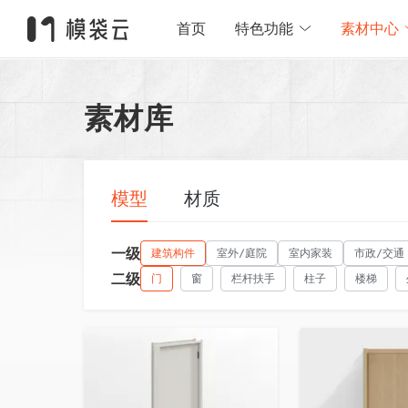
首页
特色功能
素材中心
素材库
模型
材质
一级
建筑构件
室外/庭院
室内家装
市政/交通
二级
门
窗
栏杆扶手
柱子
楼梯
收藏
收藏