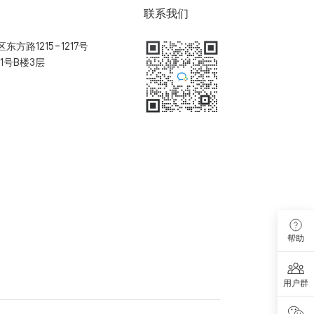
联系我们
方路1215-1217号
1号B楼3层
扫码加入用户体验群
帮助
用户群