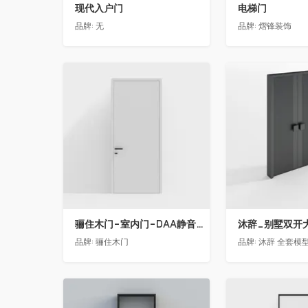
现代入户门
电梯门
品牌:
无
品牌:
熠锋装饰
收藏
收藏
骊住木门-室内门-DAA静音门-YY漆白色-方形把手
品牌:
骊住木门
品牌:
沐辞 全套模型联系
收藏
收藏