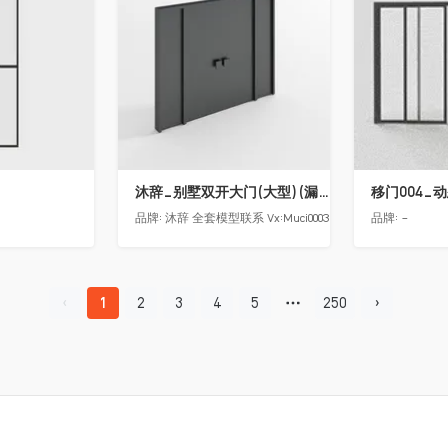
沐辞_别墅双开大门(大型)(漏光加厚度)
移门004_
品牌:
沐辞 全套模型联系 Vx:Muci0003
品牌:
-
1
2
3
4
5
250