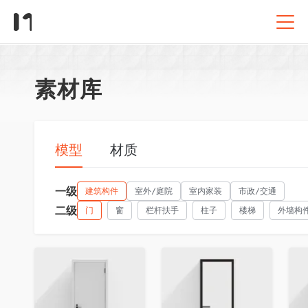
素材库
模型
材质
一级
建筑构件
室外/庭院
室内家装
市政/交通
二级
门
窗
栏杆扶手
柱子
楼梯
外墙构
收藏
收藏