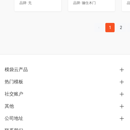
品牌:
无
品牌:
骊住木门
品
1
2
模袋云产品
热门模板
别墅设计营销
模型协同展示分享
社交账户
欧式别墅
BIM可视化开发
中式别墅
其他
B站
文章专栏
其他别墅
抖音
公司地址
用户服务协议
别墅社区
美式别墅
微信公众号
隐私政策