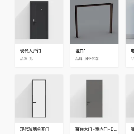
收藏
收藏
现代入户门
垭口1
品牌:
无
品牌:
润亚亿森
品
收藏
收藏
现代玻璃单开门
骊住木门-室内门-DAA标准门-方形把手-2350-灰色