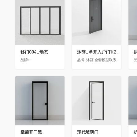
收藏
收藏
移门004_动态
沐辞_单开入户门1(2021)
品牌:
-
品牌:
沐辞 全套模型联系 Vx:Muci0003
品
收藏
收藏
极简开门黑
现代玻璃门