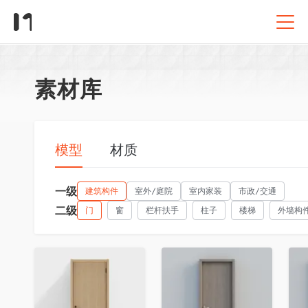
素材库
模型
材质
一级
建筑构件
室外/庭院
室内家装
市政/交通
二级
门
窗
栏杆扶手
柱子
楼梯
外墙构
收藏
收藏