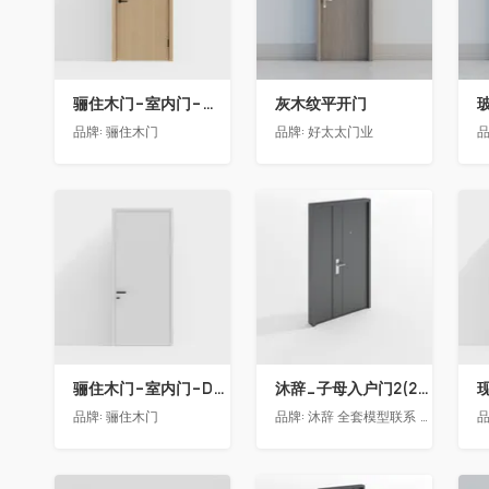
骊住木门-室内门-单开门-BFA-PP麦芽黄色
灰木纹平开门
品牌:
骊住木门
品牌:
好太太门业
品
收藏
收藏
骊住木门-室内门-DAA静音门-YY漆白色-方形把手
沐辞_子母入户门2(2021)
品牌:
骊住木门
品牌:
沐辞 全套模型联系 Vx:Muci0003
品