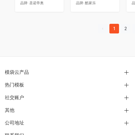
品牌:
圣诺帝奥
品牌:
酷家乐
品
1
2
模袋云产品
热门模板
别墅设计营销
模型协同展示分享
社交账户
欧式别墅
BIM可视化开发
中式别墅
其他
B站
文章专栏
其他别墅
抖音
公司地址
用户服务协议
别墅社区
美式别墅
微信公众号
隐私政策