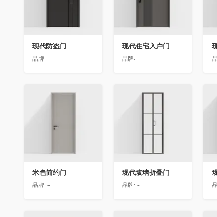
现代防盗门
现代住宅入户门
品牌:
-
品牌:
-
品
收藏
收藏
米色简约门
现代玻璃折叠门
品牌:
-
品牌:
-
品