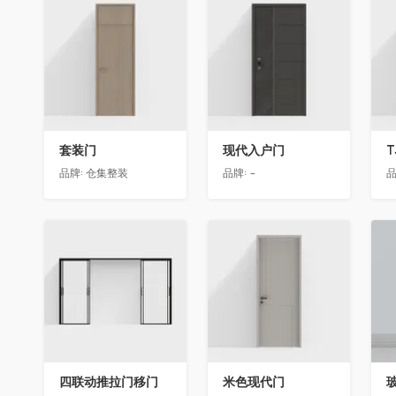
收藏
收藏
套装门
现代入户门
T
品牌:
仓集整装
品牌:
-
品
收藏
收藏
四联动推拉门移门
米色现代门