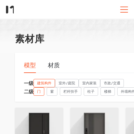
素材库
模型
材质
一级
建筑构件
室外/庭院
室内家装
市政/交通
二级
门
窗
栏杆扶手
柱子
楼梯
外墙构
收藏
收藏