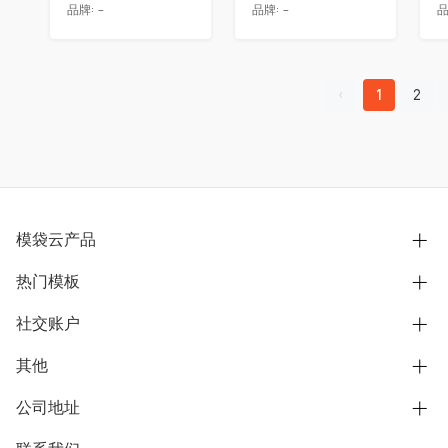
品牌:
-
品牌:
-
品
1
2
模袋云产品
热门模板
别墅设计营销
模型协同展示分享
社交账户
欧式别墅
BIM可视化开发
中式别墅
其他
B站
文章专栏
其他别墅
抖音
公司地址
用户服务协议
别墅社区
美式别墅
微信公众号
隐私政策