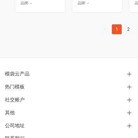
品牌:
-
品牌:
-
品
1
2
模袋云产品
热门模板
别墅设计营销
模型协同展示分享
社交账户
欧式别墅
BIM可视化开发
中式别墅
其他
B站
文章专栏
其他别墅
抖音
公司地址
用户服务协议
别墅社区
美式别墅
微信公众号
隐私政策