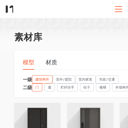
素材库
模型
材质
一级
建筑构件
室外/庭院
室内家装
市政/交通
二级
门
窗
栏杆扶手
柱子
楼梯
外墙构
收藏
收藏