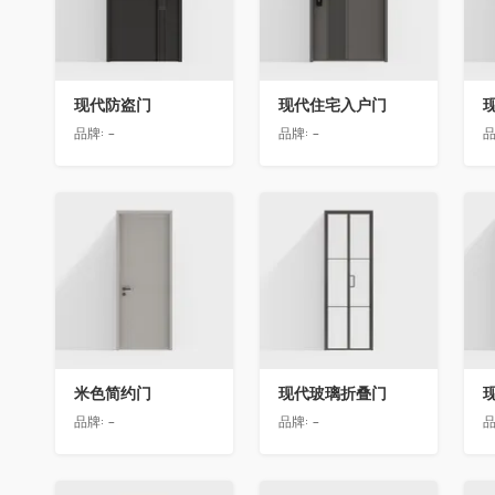
现代防盗门
现代住宅入户门
品牌:
-
品牌:
-
品
收藏
收藏
米色简约门
现代玻璃折叠门
品牌:
-
品牌:
-
品