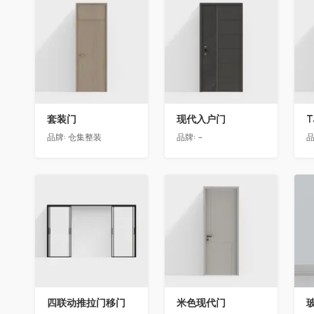
收藏
收藏
套装门
现代入户门
T
品牌:
仓集整装
品牌:
-
品
收藏
收藏
四联动推拉门移门
米色现代门