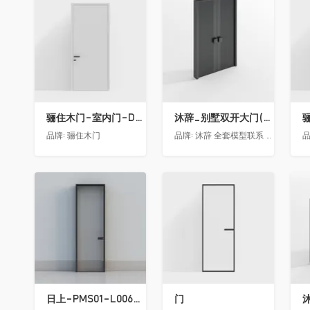
收藏
收藏
骊住木门-室内门-DAA静音门-YY漆白色-方形把手
沐辞_别墅双开大门(中型)(漏光加厚度)
品牌:
骊住木门
品牌:
沐辞 全套模型联系 Vx:Muci0003
品
收藏
收藏
日上-PMS01-L006-金属窄边玻璃门
门