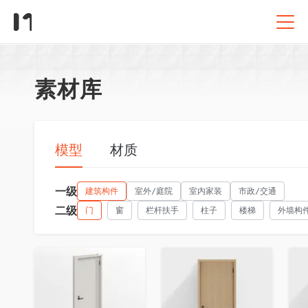
素材库
模型
材质
一级
建筑构件
室外/庭院
室内家装
市政/交通
二级
门
窗
栏杆扶手
柱子
楼梯
外墙构
收藏
收藏