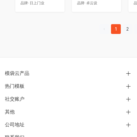
品牌:
日上门业
品牌:
卓云设
品
1
2
模袋云产品
热门模板
别墅设计营销
模型协同展示分享
社交账户
欧式别墅
BIM可视化开发
中式别墅
其他
B站
文章专栏
其他别墅
抖音
公司地址
用户服务协议
别墅社区
美式别墅
微信公众号
隐私政策