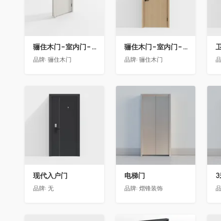
骊住木门-室内门-单开门-BFA-EF浅灰色
骊住木门-室内门-单开门-BFA-PP麦芽黄色
卫
品牌:
骊住木门
品牌:
骊住木门
品
收藏
收藏
现代入户门
电梯门
品牌:
无
品牌:
熠锋装饰
品