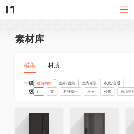
素材库
模型
材质
一级
建筑构件
室外/庭院
室内家装
市政/交通
二级
门
窗
栏杆扶手
柱子
楼梯
外墙构
收藏
收藏