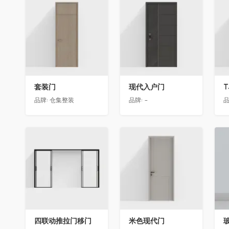
收藏
收藏
套装门
现代入户门
T
品牌:
仓集整装
品牌:
-
品
收藏
收藏
四联动推拉门移门
米色现代门