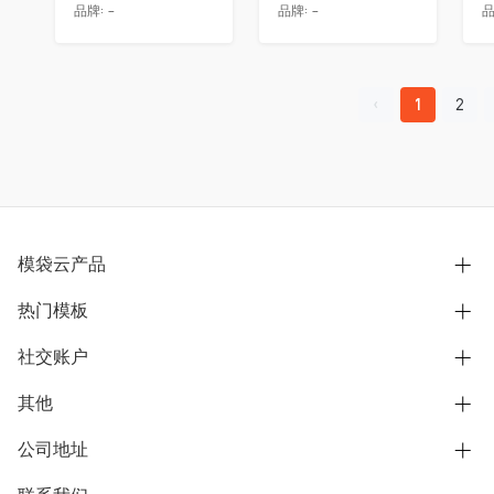
品牌:
-
品牌:
-
品
1
2
模袋云产品
热门模板
别墅设计营销
模型协同展示分享
社交账户
欧式别墅
BIM可视化开发
中式别墅
其他
B站
文章专栏
其他别墅
抖音
公司地址
用户服务协议
别墅社区
美式别墅
微信公众号
隐私政策