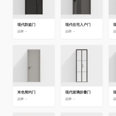
现代防盗门
现代住宅入户门
品牌:
-
品牌:
-
品
收藏
收藏
米色简约门
现代玻璃折叠门
品牌:
-
品牌:
-
品