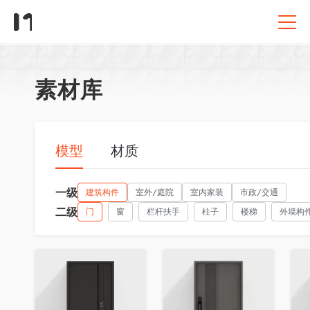
素材库
模型
材质
一级
建筑构件
室外/庭院
室内家装
市政/交通
二级
门
窗
栏杆扶手
柱子
楼梯
外墙构
收藏
收藏