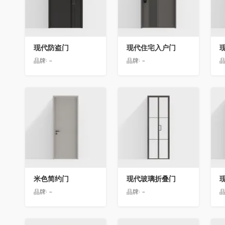
现代防盗门
现代住宅入户门
品牌:
-
品牌:
-
品
收藏
收藏
米色简约门
现代玻璃折叠门
品牌:
-
品牌:
-
品