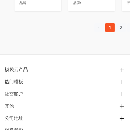
品牌:
-
品牌:
-
品
1
2
模袋云产品
热门模板
别墅设计营销
模型协同展示分享
社交账户
欧式别墅
BIM可视化开发
中式别墅
其他
B站
文章专栏
其他别墅
抖音
公司地址
用户服务协议
别墅社区
美式别墅
微信公众号
隐私政策