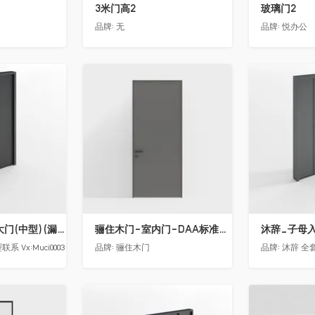
3米门高2
玻璃门2
品牌:
无
品牌:
悦办公
收藏
收藏
沐辞_别墅双开大门(中型)(漏光加厚度)
骊住木门-室内门-DAA标准门-方形把手-2350-灰色
沐辞_子母入户
 Vx:Muci0003
品牌:
骊住木门
品牌:
沐辞 全套
收藏
收藏