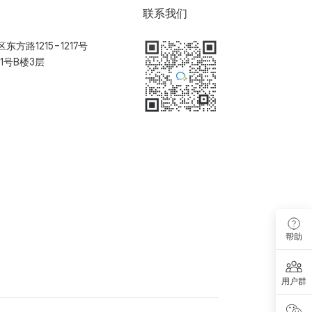
联系我们
方路1215-1217号
1号B楼3层
扫码加入用户体验群
帮助
用户群