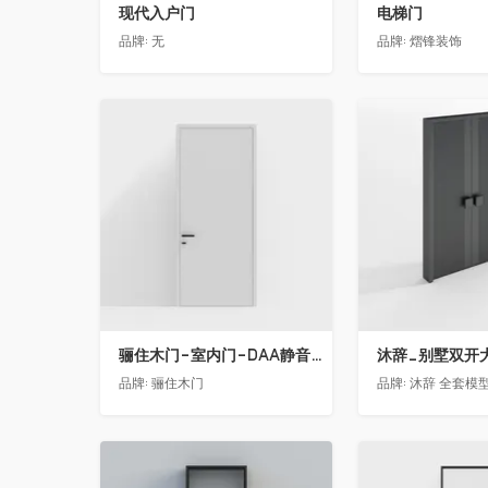
现代入户门
电梯门
品牌:
无
品牌:
熠锋装饰
收藏
收藏
骊住木门-室内门-DAA静音门-YY漆白色-方形把手
品牌:
骊住木门
品牌:
沐辞 全套模型联系
收藏
收藏