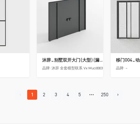
沐辞_别墅双开大门(大型)(漏光加厚度)
移门004_
品牌:
沐辞 全套模型联系 Vx:Muci0003
品牌:
-
1
2
3
4
5
250