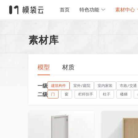
首页
特色功能
素材中心
素材库
模型
材质
一级
建筑构件
室外/庭院
室内家装
市政/交通
二级
门
窗
栏杆扶手
柱子
楼梯
收藏
收藏