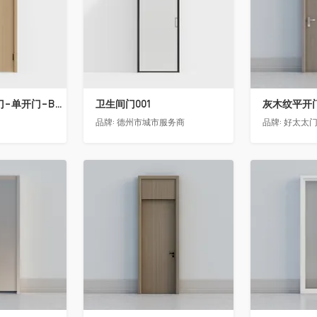
骊住木门-室内门-单开门-BFA-PP麦芽黄色
卫生间门001
灰木纹平开
品牌:
德州市城市服务商
品牌:
好太太
收藏
收藏