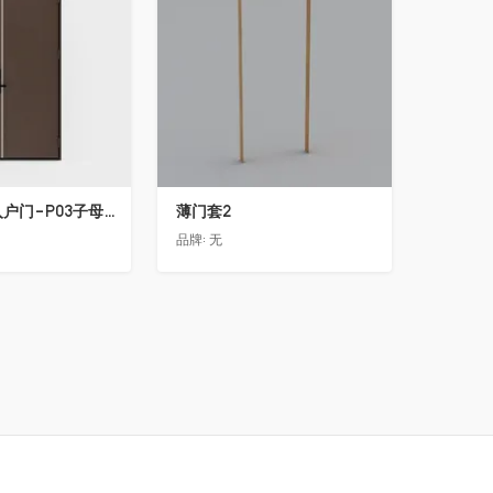
骊住木门-入户门-P03子母门-G黑茶色(喷漆)-外开
薄门套2
门
品牌:
无