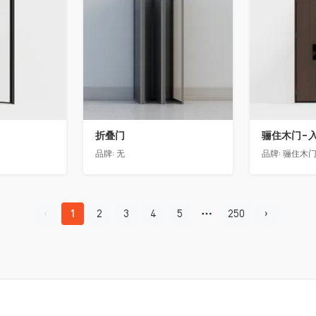
折叠门
品牌:
无
品牌:
骊住木
1
2
3
4
5
250