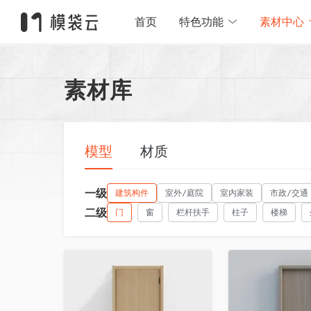
首页
特色功能
素材中心
素材库
模型
材质
一级
建筑构件
室外/庭院
室内家装
市政/交通
二级
门
窗
栏杆扶手
柱子
楼梯
收藏
收藏