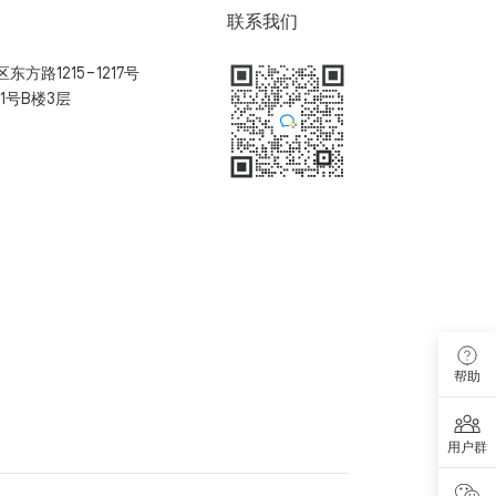
联系我们
方路1215-1217号
1号B楼3层
扫码加入用户体验群
帮助
用户群