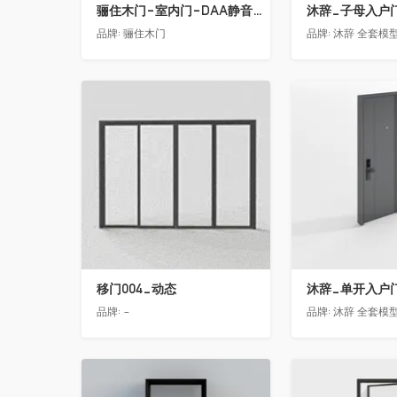
骊住木门-室内门-DAA静音门-YY漆白色-方形把手
沐辞_子母入户门2
品牌:
骊住木门
品牌:
沐辞 全套模型联系
收藏
收藏
移门004_动态
沐辞_单开入户门1
品牌:
-
品牌:
沐辞 全套模型联系
收藏
收藏