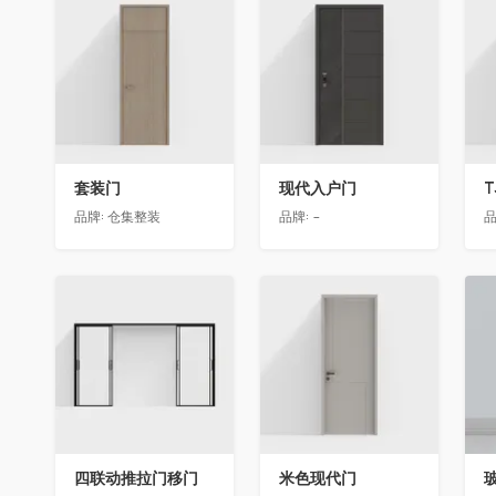
收藏
收藏
套装门
现代入户门
T
品牌:
仓集整装
品牌:
-
品
收藏
收藏
四联动推拉门移门
米色现代门