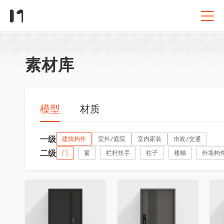
素材库
模型
材质
一级
建筑构件
室外/庭院
室内家装
市政/交通
二级
门
窗
栏杆扶手
柱子
楼梯
外墙构
收藏
收藏