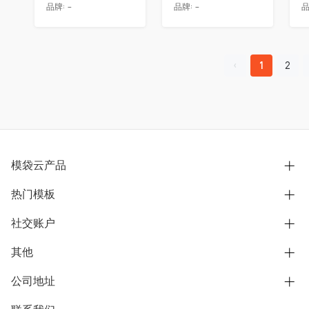
品牌:
-
品牌:
-
品
1
2
模袋云产品
热门模板
别墅设计营销
模型协同展示分享
社交账户
欧式别墅
BIM可视化开发
中式别墅
其他
B站
文章专栏
其他别墅
抖音
公司地址
用户服务协议
别墅社区
美式别墅
微信公众号
隐私政策