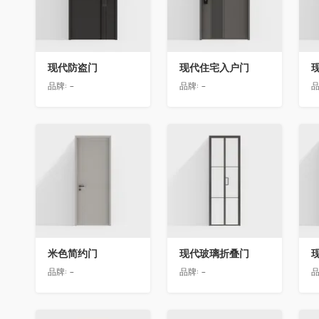
现代防盗门
现代住宅入户门
品牌:
-
品牌:
-
品
收藏
收藏
米色简约门
现代玻璃折叠门
品牌:
-
品牌:
-
品