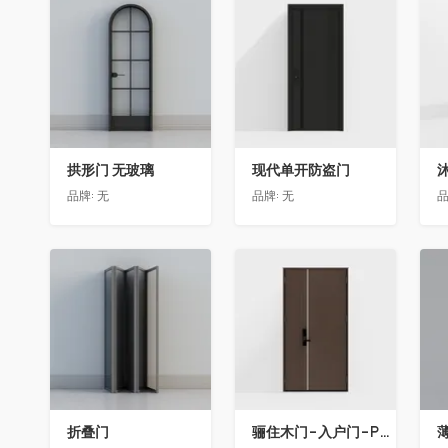
收藏
收藏
拱形门 无玻璃
现代单开防盗门
品牌:
无
品牌:
无
品
收藏
收藏
折叠门
骊住木门-入户门-P03子母门-G黑茶色(喷漆)-外开