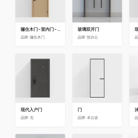
骊住木门-室内门-单开门-BFA-PP麦芽黄色
玻璃双开门
品牌:
骊住木门
品牌:
悦办公
品
收藏
收藏
现代入户门
门
品牌:
无
品牌:
卓云设
品