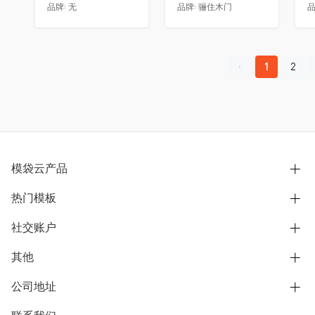
品牌:
无
品牌:
骊住木门
品
1
2
模袋云产品
热门模板
别墅设计营销
模型协同展示分享
社交账户
欧式别墅
BIM可视化开发
中式别墅
其他
B站
文章专栏
其他别墅
抖音
公司地址
用户服务协议
别墅社区
美式别墅
微信公众号
隐私政策