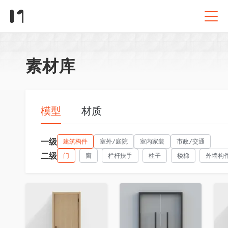
素材库
模型
材质
一级
建筑构件
室外/庭院
室内家装
市政/交通
二级
门
窗
栏杆扶手
柱子
楼梯
外墙构
收藏
收藏