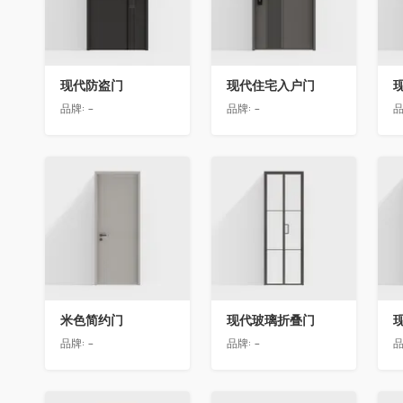
现代防盗门
现代住宅入户门
品牌:
-
品牌:
-
品
收藏
收藏
米色简约门
现代玻璃折叠门
品牌:
-
品牌:
-
品