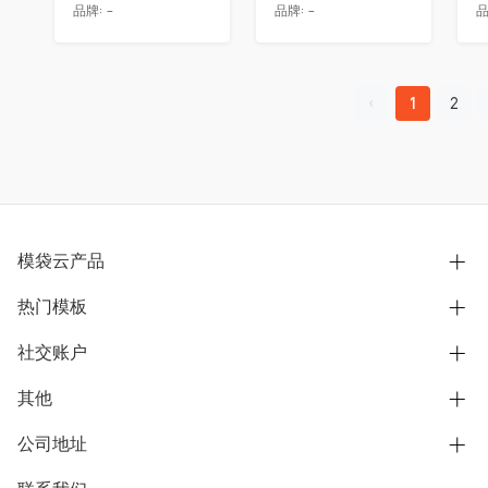
品牌:
-
品牌:
-
品
1
2
模袋云产品
热门模板
别墅设计营销
模型协同展示分享
社交账户
欧式别墅
BIM可视化开发
中式别墅
其他
B站
文章专栏
其他别墅
抖音
公司地址
用户服务协议
别墅社区
美式别墅
微信公众号
隐私政策