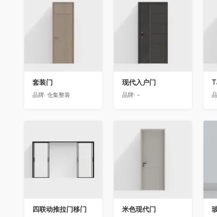
收藏
收藏
套装门
现代入户门
T
品牌:
仓集整装
品牌:
-
品
收藏
收藏
四联动推拉门移门
米色现代门