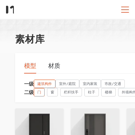
素材库
模型
材质
一级
建筑构件
室外/庭院
室内家装
市政/交通
二级
门
窗
栏杆扶手
柱子
楼梯
外墙构
收藏
收藏