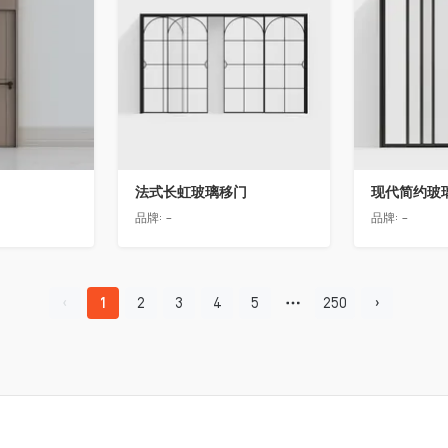
法式长虹玻璃移门
现代简约玻
品牌:
-
品牌:
-
1
2
3
4
5
250