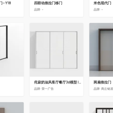
-Y18
四联动推拉门移门
米色现代门
品牌:
-
品牌:
-
收藏
收藏
侘寂奶油风客厅餐厅3d模型 ID-12037222移门
两扇推拉门
品牌:
荣一广告
品牌:
商丘铭
收藏
收藏