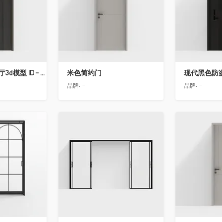
简欧轻奢客厅餐厅3d模型 ID-11490558入户门2
米色简约门
现代黑色防
品牌:
-
品牌:
-
收藏
收藏