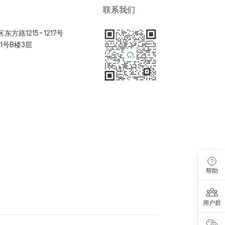
联系我们
方路1215-1217号
1号B楼3层
扫码加入用户体验群
帮助
用户群