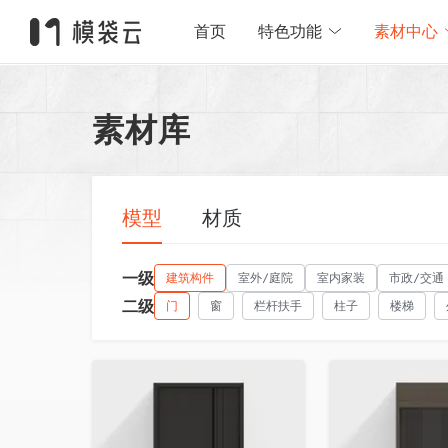
首页
特色功能
素材中心
素材库
模型
材质
一级
建筑构件
室外/庭院
室内家装
市政/交通
二级
门
窗
栏杆扶手
柱子
楼梯
收藏
收藏