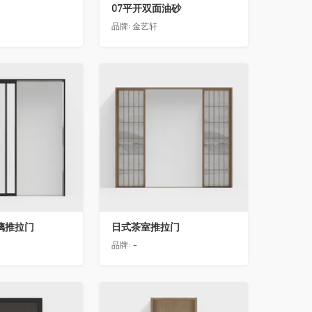
07平开双面油砂
品牌:
金艺轩
收藏
璃推拉门
日式茶室推拉门
品牌:
-
收藏