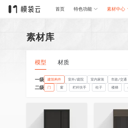
首页
特色功能
素材中心
素材库
模型
材质
一级
建筑构件
室外/庭院
室内家装
市政/交通
二级
门
窗
栏杆扶手
柱子
楼梯
收藏
收藏