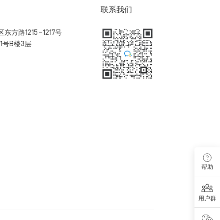
联系我们
方路1215-1217号
1号B楼3层
扫码加入用户体验群
帮助
用户群