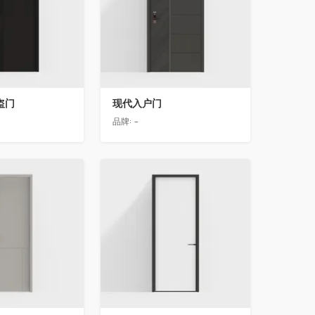
盗门
现代入户门
品牌:
-
收藏