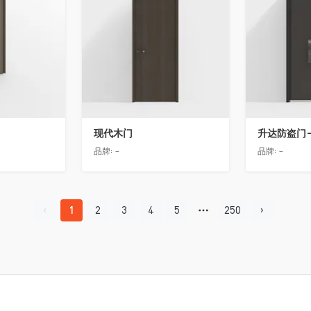
现代木门
升达防盗门
品牌:
-
品牌:
-
1
2
3
4
5
250