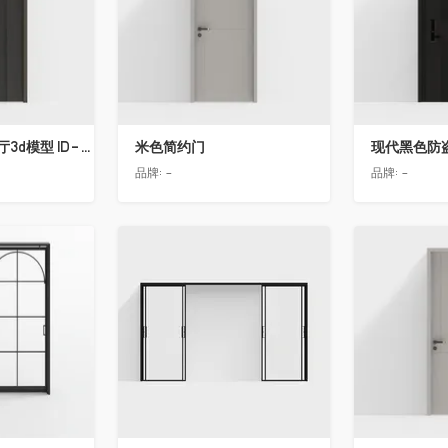
简欧轻奢客厅餐厅3d模型 ID-11490558入户门2
米色简约门
现代黑色防
品牌:
-
品牌:
-
收藏
收藏