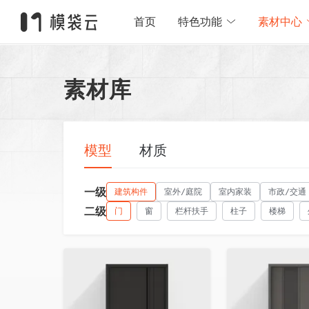
首页
特色功能
素材中心
素材库
模型
材质
一级
建筑构件
室外/庭院
室内家装
市政/交通
二级
门
窗
栏杆扶手
柱子
楼梯
收藏
收藏