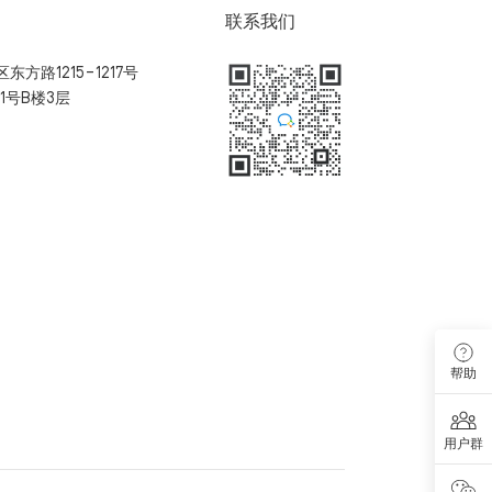
联系我们
方路1215-1217号
1号B楼3层
扫码加入用户体验群
帮助
用户群