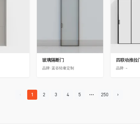
玻璃隔断门
四联动推拉
品牌:
蓝谷轻奢定制
品牌:
-
1
2
3
4
5
250