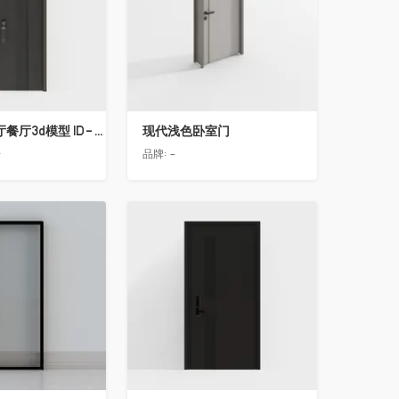
简欧轻奢客厅餐厅3d模型 ID-11490558入户门2
现代浅色卧室门
告
品牌:
-
收藏