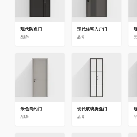
现代防盗门
现代住宅入户门
品牌:
-
品牌:
-
品
收藏
收藏
米色简约门
现代玻璃折叠门
品牌:
-
品牌:
-
品