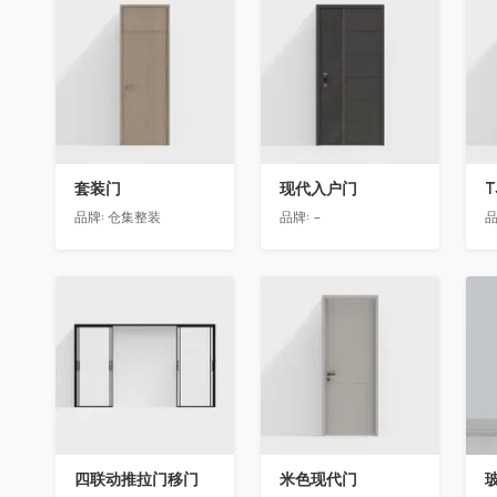
收藏
收藏
套装门
现代入户门
T
品牌:
仓集整装
品牌:
-
品
收藏
收藏
四联动推拉门移门
米色现代门