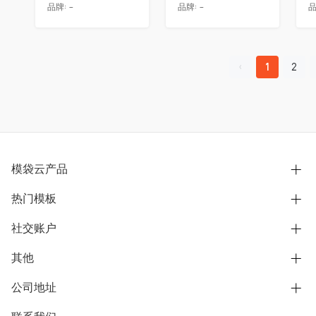
品牌:
-
品牌:
-
品
1
2
模袋云产品
热门模板
别墅设计营销
模型协同展示分享
社交账户
欧式别墅
BIM可视化开发
中式别墅
其他
B站
文章专栏
其他别墅
抖音
公司地址
用户服务协议
别墅社区
美式别墅
微信公众号
隐私政策