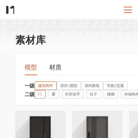
素材库
模型
材质
一级
建筑构件
室外/庭院
室内家装
市政/交通
二级
门
窗
栏杆扶手
柱子
楼梯
外墙构
收藏
收藏