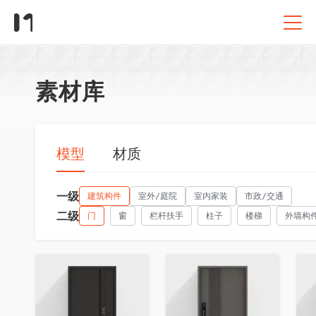
素材库
模型
材质
一级
建筑构件
室外/庭院
室内家装
市政/交通
二级
门
窗
栏杆扶手
柱子
楼梯
外墙构
收藏
收藏