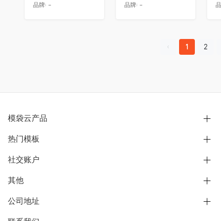
品牌:
-
品牌:
-
品
1
2
模袋云产品
热门模板
别墅设计营销
模型协同展示分享
社交账户
欧式别墅
BIM可视化开发
中式别墅
其他
B站
文章专栏
其他别墅
抖音
公司地址
用户服务协议
别墅社区
美式别墅
微信公众号
隐私政策