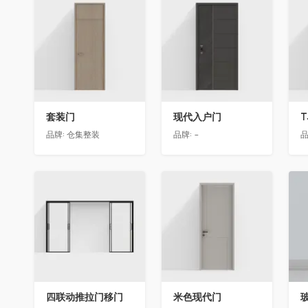
收藏
收藏
套装门
现代入户门
T
品牌:
仓集整装
品牌:
-
品
收藏
收藏
四联动推拉门移门
米色现代门