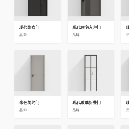
现代防盗门
现代住宅入户门
品牌:
-
品牌:
-
品
收藏
收藏
米色简约门
现代玻璃折叠门
品牌:
-
品牌:
-
品