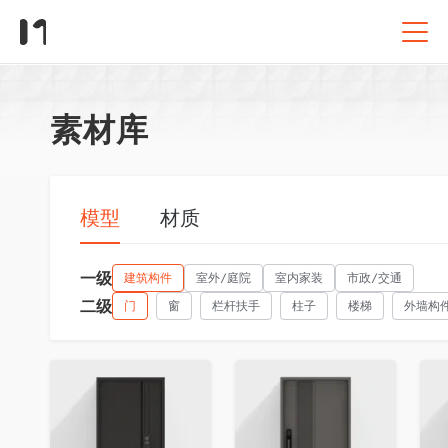
素材库
模型
材质
一级
建筑构件
室外/庭院
室内家装
市政/交通
二级
门
窗
栏杆扶手
柱子
楼梯
外墙构
收藏
收藏