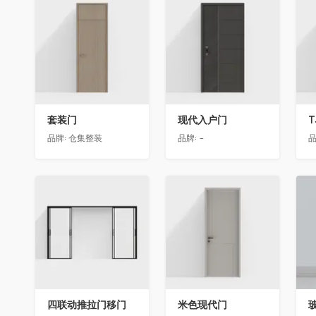
收藏
收藏
套装门
现代入户门
T
品牌:
仓集整装
品牌:
-
品
收藏
收藏
四联动推拉门移门
米色现代门