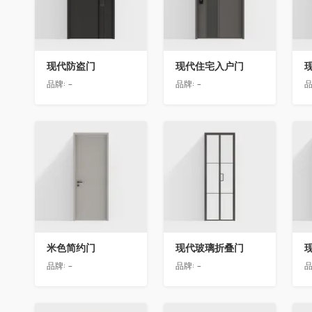
现代防盗门
现代住宅入户门
品牌:
-
品牌:
-
品
收藏
收藏
米色简约门
现代玻璃折叠门
品牌:
-
品牌:
-
品