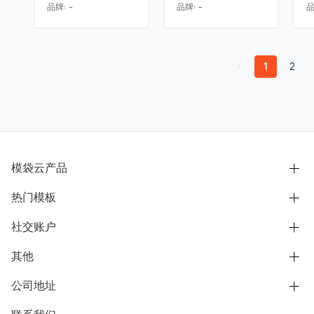
品牌:
-
品牌:
-
品
1
2
模袋云产品
热门模板
别墅设计营销
模型协同展示分享
社交账户
欧式别墅
BIM可视化开发
中式别墅
其他
B站
文章专栏
其他别墅
抖音
公司地址
用户服务协议
别墅社区
美式别墅
微信公众号
隐私政策