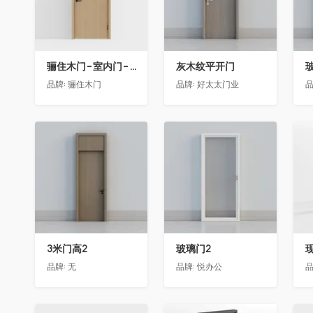
骊住木门-室内门-单开门-BFA-PP麦芽黄色
灰木纹平开门
品牌:
骊住木门
品牌:
好太太门业
品
收藏
收藏
3米门高2
玻璃门2
品牌:
无
品牌:
悦办公
品