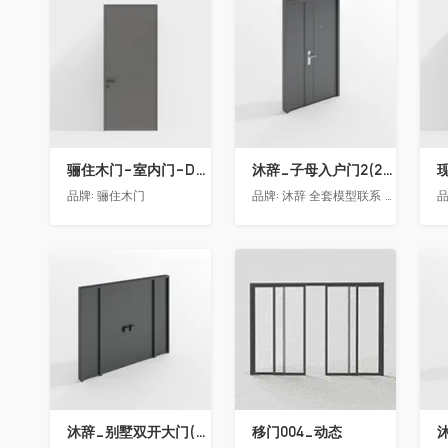
收藏
收藏
骊住木门-室内门-DAA标准门-方形把手-2350-灰色
沐辞_子母入户门2(2021)
品牌:
骊住木门
品牌:
沐辞 全套模型联系 Vx:Muci0003
品
收藏
收藏
沐辞_别墅双开大门(大型)(漏光加厚度)
移门004_动态