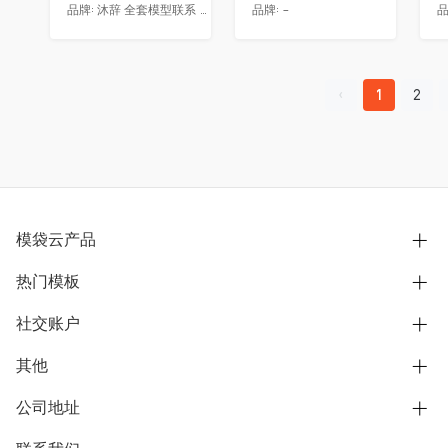
品牌:
沐辞 全套模型联系 Vx:Muci0003
品牌:
-
品
1
2
模袋云产品
热门模板
别墅设计营销
模型协同展示分享
社交账户
欧式别墅
BIM可视化开发
中式别墅
其他
B站
文章专栏
其他别墅
抖音
公司地址
用户服务协议
别墅社区
美式别墅
微信公众号
隐私政策