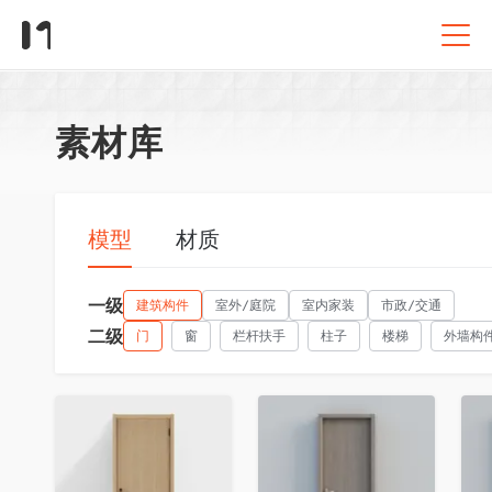
素材库
模型
材质
一级
建筑构件
室外/庭院
室内家装
市政/交通
二级
门
窗
栏杆扶手
柱子
楼梯
外墙构
收藏
收藏