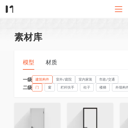
素材库
模型
材质
一级
建筑构件
室外/庭院
室内家装
市政/交通
二级
门
窗
栏杆扶手
柱子
楼梯
外墙构
收藏
收藏