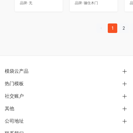
品牌:
无
品牌:
骊住木门
品
1
2
模袋云产品
热门模板
别墅设计营销
模型协同展示分享
社交账户
欧式别墅
BIM可视化开发
中式别墅
其他
B站
文章专栏
其他别墅
抖音
公司地址
用户服务协议
别墅社区
美式别墅
微信公众号
隐私政策