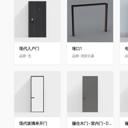
收藏
收藏
现代入户门
垭口1
品牌:
无
品牌:
润亚亿森
品
收藏
收藏
现代玻璃单开门
骊住木门-室内门-DAA标准门-方形把手-2350-灰色