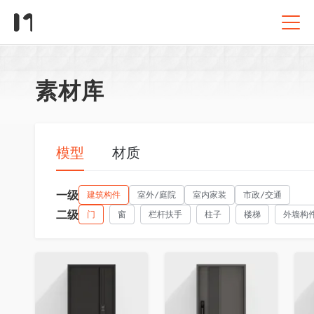
素材库
模型
材质
一级
建筑构件
室外/庭院
室内家装
市政/交通
二级
门
窗
栏杆扶手
柱子
楼梯
外墙构
收藏
收藏