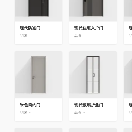
现代防盗门
现代住宅入户门
品牌:
-
品牌:
-
品
收藏
收藏
米色简约门
现代玻璃折叠门
品牌:
-
品牌:
-
品