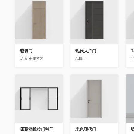
收藏
收藏
套装门
现代入户门
T
品牌:
仓集整装
品牌:
-
品
收藏
收藏
四联动推拉门移门
米色现代门