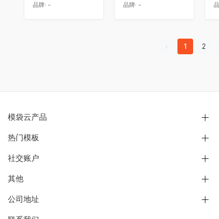
品牌:
-
品牌:
-
品
1
2
模袋云产品
热门模板
别墅设计营销
模型协同展示分享
社交账户
欧式别墅
BIM可视化开发
中式别墅
其他
B站
文章专栏
其他别墅
抖音
公司地址
用户服务协议
别墅社区
美式别墅
微信公众号
隐私政策