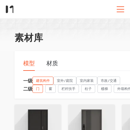
素材库
模型
材质
一级
建筑构件
室外/庭院
室内家装
市政/交通
二级
门
窗
栏杆扶手
柱子
楼梯
外墙构
收藏
收藏