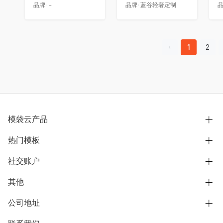
品牌:
-
品牌:
蓝谷轻奢定制
品
1
2
模袋云产品
热门模板
别墅设计营销
模型协同展示分享
社交账户
欧式别墅
BIM可视化开发
中式别墅
其他
B站
文章专栏
其他别墅
抖音
公司地址
用户服务协议
别墅社区
美式别墅
微信公众号
隐私政策