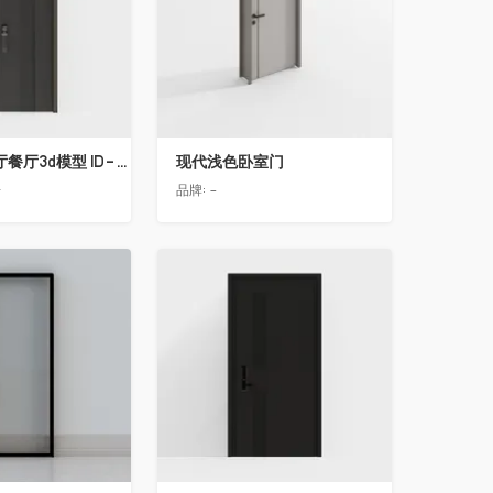
简欧轻奢客厅餐厅3d模型 ID-11490558入户门2
现代浅色卧室门
告
品牌:
-
收藏