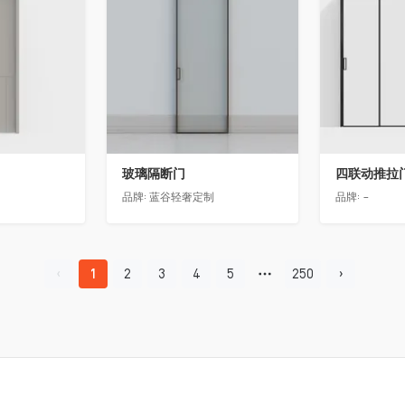
玻璃隔断门
四联动推拉
品牌:
蓝谷轻奢定制
品牌:
-
1
2
3
4
5
250