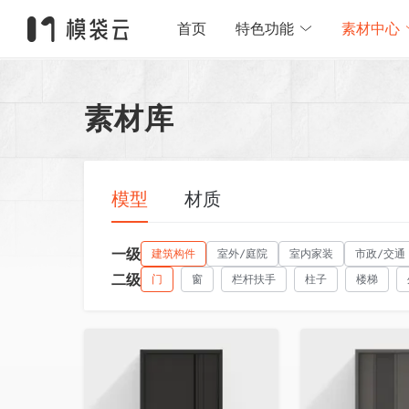
首页
特色功能
素材中心
素材库
模型
材质
一级
建筑构件
室外/庭院
室内家装
市政/交通
二级
门
窗
栏杆扶手
柱子
楼梯
收藏
收藏