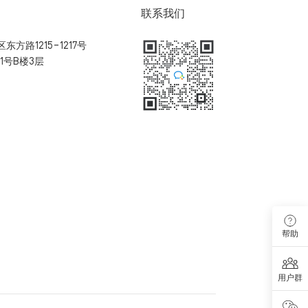
联系我们
方路1215-1217号
1号B楼3层
扫码加入用户体验群
帮助
用户群