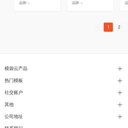
品牌:
-
品牌:
-
品
1
2
模袋云产品
热门模板
别墅设计营销
模型协同展示分享
社交账户
欧式别墅
BIM可视化开发
中式别墅
其他
B站
文章专栏
其他别墅
抖音
公司地址
用户服务协议
别墅社区
美式别墅
微信公众号
隐私政策