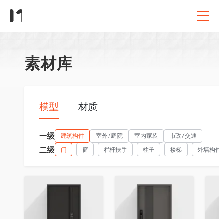
素材库
模型
材质
一级
建筑构件
室外/庭院
室内家装
市政/交通
二级
门
窗
栏杆扶手
柱子
楼梯
外墙构
收藏
收藏