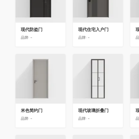
现代防盗门
现代住宅入户门
品牌:
-
品牌:
-
品
收藏
收藏
米色简约门
现代玻璃折叠门
品牌:
-
品牌:
-
品