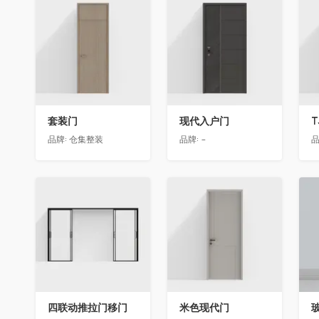
收藏
收藏
套装门
现代入户门
T
品牌:
仓集整装
品牌:
-
品
收藏
收藏
四联动推拉门移门
米色现代门