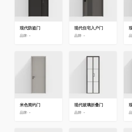
现代防盗门
现代住宅入户门
品牌:
-
品牌:
-
品
收藏
收藏
米色简约门
现代玻璃折叠门
品牌:
-
品牌:
-
品