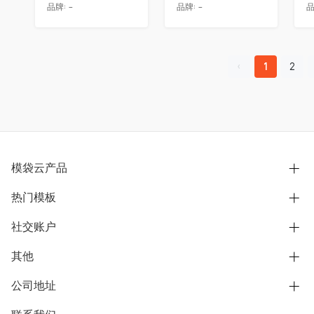
品牌:
-
品牌:
-
品
1
2
模袋云产品
热门模板
别墅设计营销
模型协同展示分享
社交账户
欧式别墅
BIM可视化开发
中式别墅
其他
B站
文章专栏
其他别墅
抖音
公司地址
用户服务协议
别墅社区
美式别墅
微信公众号
隐私政策