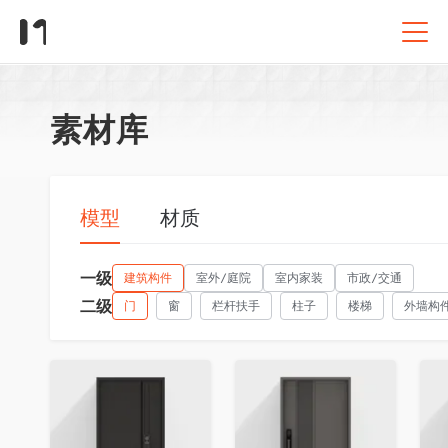
素材库
模型
材质
一级
建筑构件
室外/庭院
室内家装
市政/交通
二级
门
窗
栏杆扶手
柱子
楼梯
外墙构
收藏
收藏