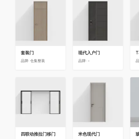
收藏
收藏
套装门
现代入户门
T
品牌:
仓集整装
品牌:
-
品
收藏
收藏
四联动推拉门移门
米色现代门