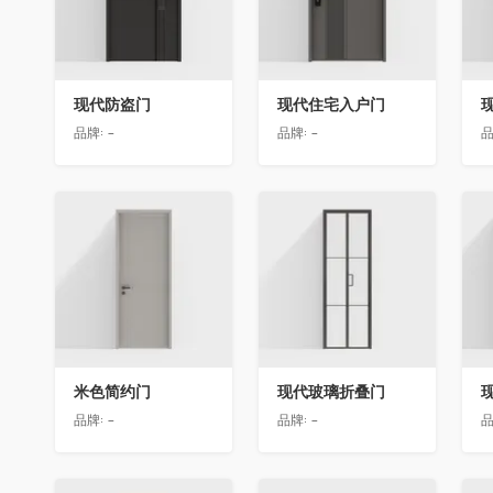
现代防盗门
现代住宅入户门
品牌:
-
品牌:
-
品
收藏
收藏
米色简约门
现代玻璃折叠门
品牌:
-
品牌:
-
品