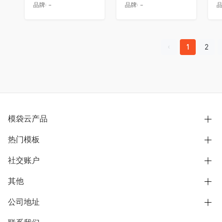
品牌:
-
品牌:
-
品
1
2
模袋云产品
热门模板
别墅设计营销
模型协同展示分享
社交账户
欧式别墅
BIM可视化开发
中式别墅
其他
B站
文章专栏
其他别墅
抖音
公司地址
用户服务协议
别墅社区
美式别墅
微信公众号
隐私政策