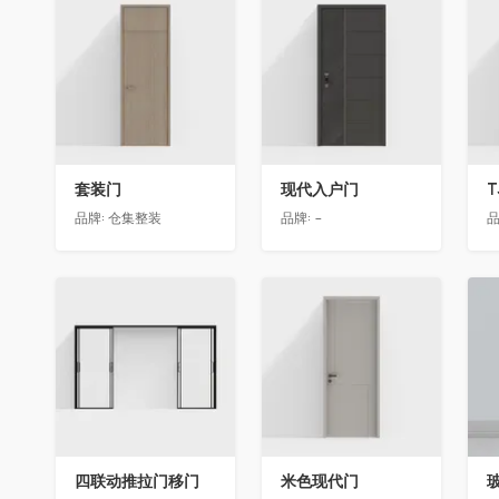
收藏
收藏
套装门
现代入户门
T
品牌:
仓集整装
品牌:
-
品
收藏
收藏
四联动推拉门移门
米色现代门