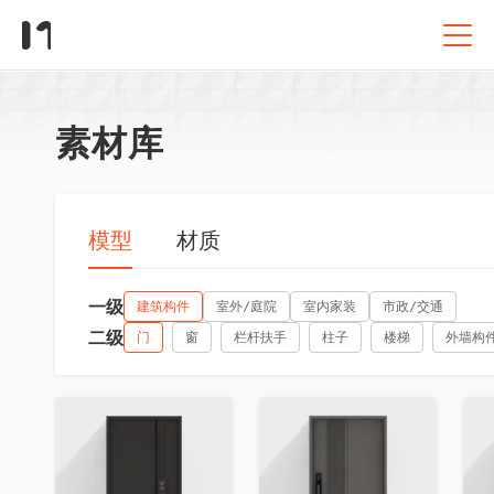
素材库
模型
材质
一级
建筑构件
室外/庭院
室内家装
市政/交通
二级
门
窗
栏杆扶手
柱子
楼梯
外墙构
收藏
收藏