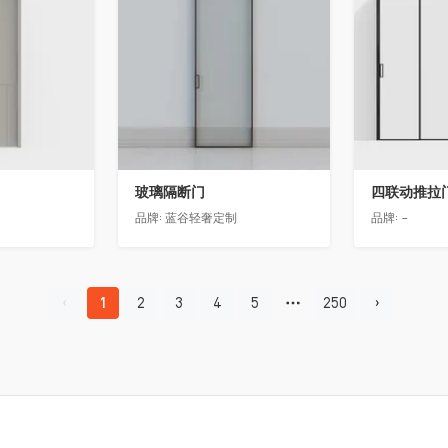
玻璃隔断门
四联动推拉
品牌:
蓝谷轻奢定制
品牌:
-
1
2
3
4
5
250