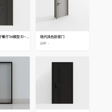
简欧轻奢客厅餐厅3d模型 ID-11490558入户门2
现代浅色卧室门
告
品牌:
-
收藏