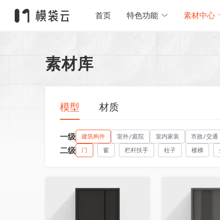
首页
特色功能
素材中心
素材库
模型
材质
一级
建筑构件
室外/庭院
室内家装
市政/交通
二级
门
窗
栏杆扶手
柱子
楼梯
收藏
收藏