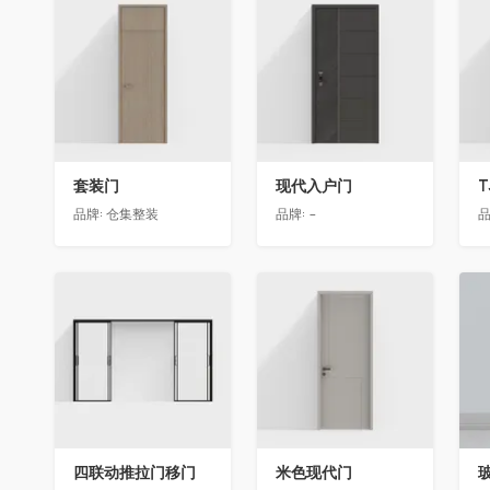
收藏
收藏
套装门
现代入户门
T
品牌:
仓集整装
品牌:
-
品
收藏
收藏
四联动推拉门移门
米色现代门