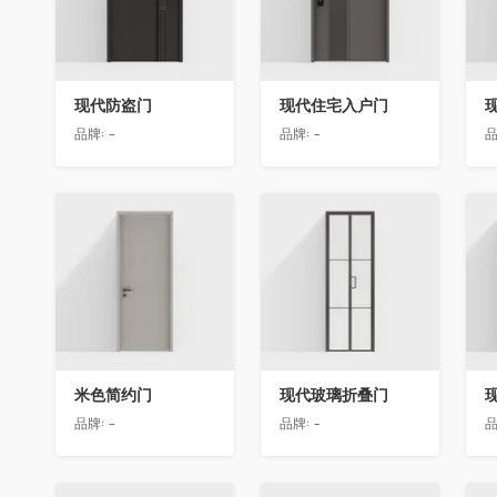
现代防盗门
现代住宅入户门
品牌:
-
品牌:
-
品
收藏
收藏
米色简约门
现代玻璃折叠门
品牌:
-
品牌:
-
品