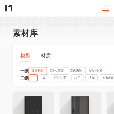
素材库
模型
材质
一级
建筑构件
室外/庭院
室内家装
市政/交通
二级
门
窗
栏杆扶手
柱子
楼梯
外墙构
收藏
收藏