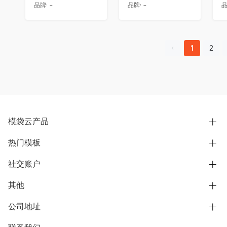
品牌:
-
品牌:
-
品
1
2
模袋云产品
热门模板
别墅设计营销
模型协同展示分享
社交账户
欧式别墅
BIM可视化开发
中式别墅
其他
B站
文章专栏
其他别墅
抖音
公司地址
用户服务协议
别墅社区
美式别墅
微信公众号
隐私政策