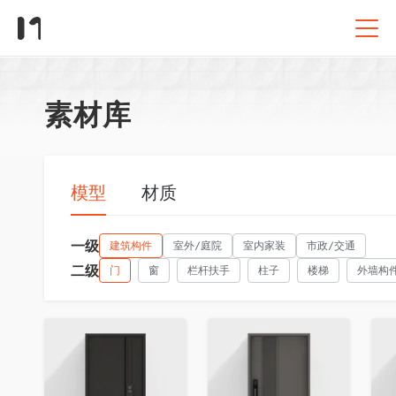
素材库
模型
材质
一级
建筑构件
室外/庭院
室内家装
市政/交通
二级
门
窗
栏杆扶手
柱子
楼梯
外墙构
收藏
收藏