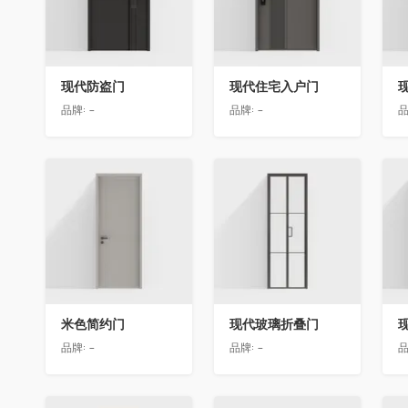
现代防盗门
现代住宅入户门
品牌:
-
品牌:
-
品
收藏
收藏
米色简约门
现代玻璃折叠门
品牌:
-
品牌:
-
品