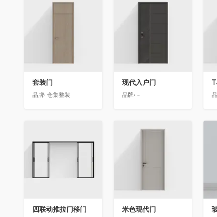
收藏
收藏
套装门
现代入户门
T
品牌:
仓集整装
品牌:
-
品
收藏
收藏
四联动推拉门移门
米色现代门