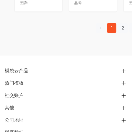
品牌:
-
品牌:
-
品
1
2
模袋云产品
热门模板
别墅设计营销
模型协同展示分享
社交账户
欧式别墅
BIM可视化开发
中式别墅
其他
B站
文章专栏
其他别墅
抖音
公司地址
用户服务协议
别墅社区
美式别墅
微信公众号
隐私政策