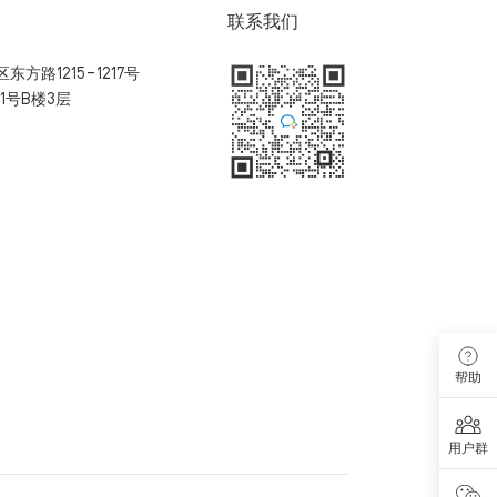
联系我们
方路1215-1217号
1号B楼3层
扫码加入用户体验群
帮助
用户群