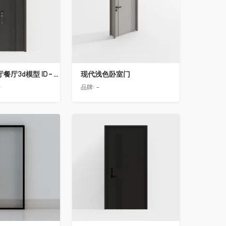
简欧轻奢客厅餐厅3d模型 ID-11490558入户门2
现代浅色卧室门
告
品牌:
-
收藏