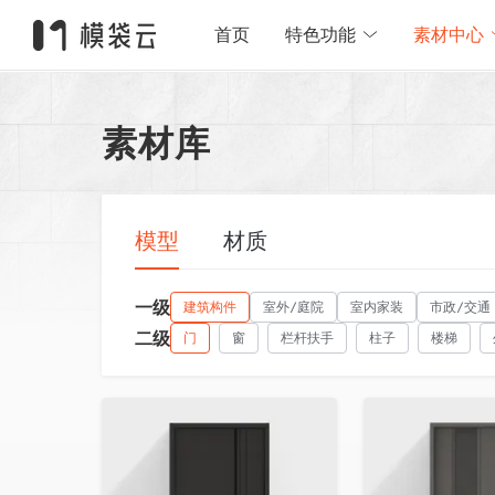
首页
特色功能
素材中心
素材库
模型
材质
一级
建筑构件
室外/庭院
室内家装
市政/交通
二级
门
窗
栏杆扶手
柱子
楼梯
收藏
收藏