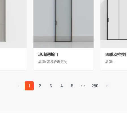
玻璃隔断门
四联动推拉
品牌:
蓝谷轻奢定制
品牌:
-
1
2
3
4
5
250