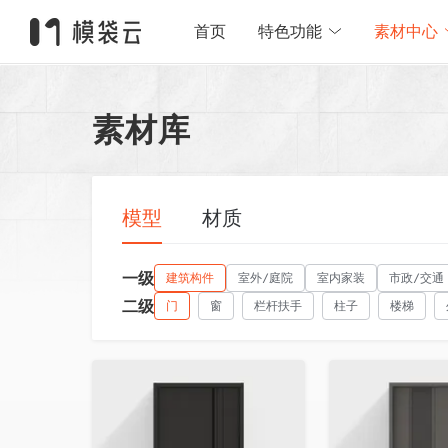
首页
特色功能
素材中心
素材库
模型
材质
一级
建筑构件
室外/庭院
室内家装
市政/交通
二级
门
窗
栏杆扶手
柱子
楼梯
收藏
收藏