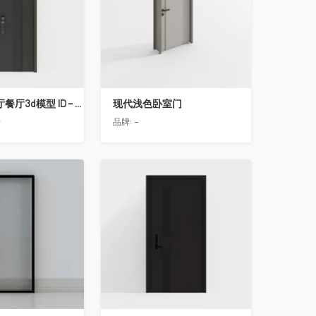
简欧轻奢客厅餐厅3d模型 ID-11490558入户门2
现代浅色卧室门
告
品牌:
-
收藏