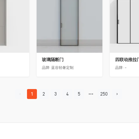
玻璃隔断门
四联动推拉
品牌:
蓝谷轻奢定制
品牌:
-
1
2
3
4
5
250