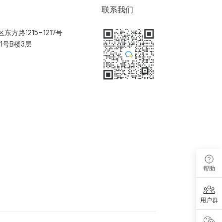
联系我们
方路1215-1217号
1号B楼3层
扫码加入用户体验群
帮助
用户群