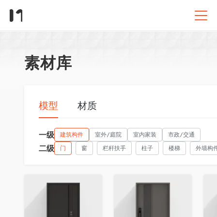
素材库
模型
材质
一级
建筑构件
室外/庭院
室内家装
市政/交通
二级
门
窗
栏杆扶手
柱子
楼梯
外墙构
收藏
收藏