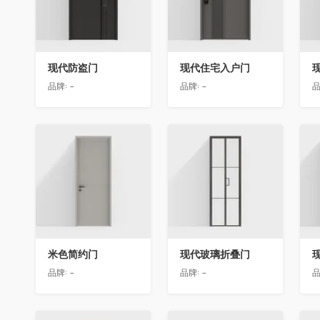
现代防盗门
现代住宅入户门
品牌:
-
品牌:
-
品
收藏
收藏
米色简约门
现代玻璃折叠门
品牌:
-
品牌:
-
品