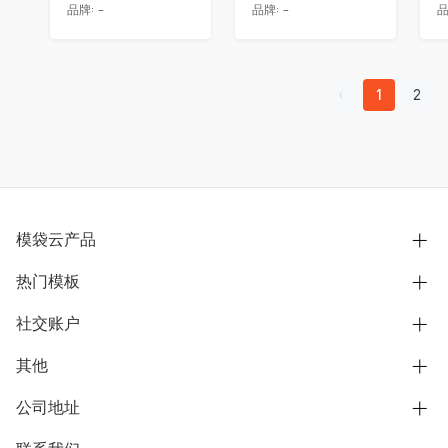
品牌:
-
品牌:
-
品
1
2
模袋云产品
热门模板
别墅设计营销
模型协同展示分享
社交账户
欧式别墅
BIM可视化开发
中式别墅
其他
B站
文章专栏
其他别墅
抖音
公司地址
用户服务协议
别墅社区
美式别墅
微信公众号
隐私政策