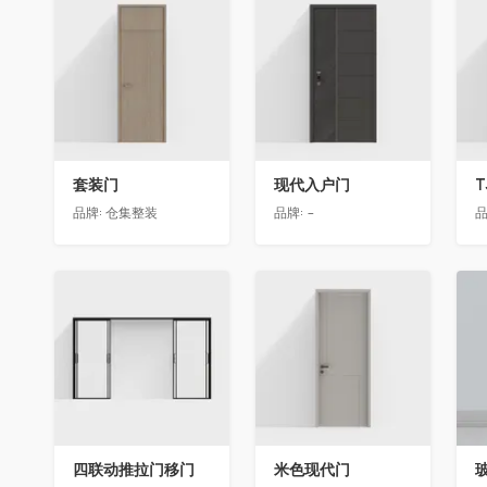
收藏
收藏
套装门
现代入户门
T
品牌:
仓集整装
品牌:
-
品
收藏
收藏
四联动推拉门移门
米色现代门