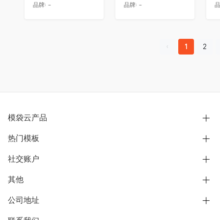
品牌:
-
品牌:
-
品
1
2
模袋云产品
热门模板
别墅设计营销
模型协同展示分享
社交账户
欧式别墅
BIM可视化开发
中式别墅
其他
B站
文章专栏
其他别墅
抖音
公司地址
用户服务协议
别墅社区
美式别墅
微信公众号
隐私政策