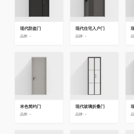
现代防盗门
现代住宅入户门
品牌:
-
品牌:
-
品
收藏
收藏
米色简约门
现代玻璃折叠门
品牌:
-
品牌:
-
品