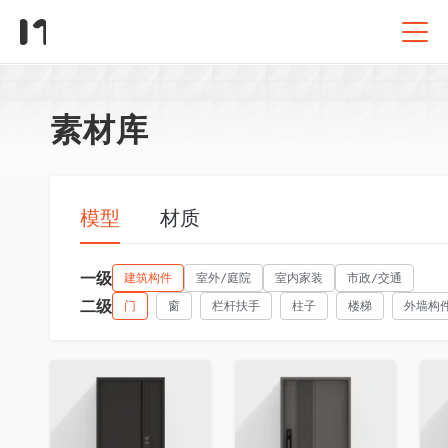
素材库
模型
材质
一级
建筑构件
室外/庭院
室内家装
市政/交通
二级
门
窗
栏杆扶手
柱子
楼梯
外墙构
收藏
收藏