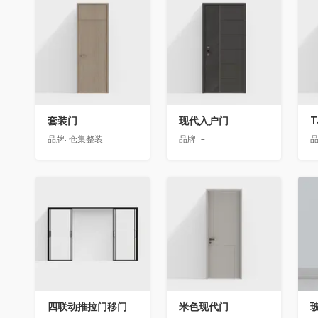
收藏
收藏
套装门
现代入户门
T
品牌:
仓集整装
品牌:
-
品
收藏
收藏
四联动推拉门移门
米色现代门