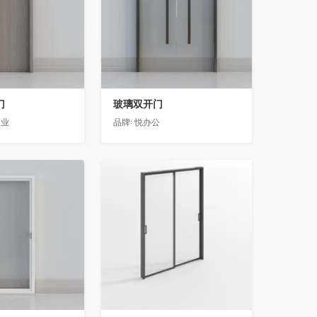
门
玻璃双开门
门业
品牌:
悦办公
收藏