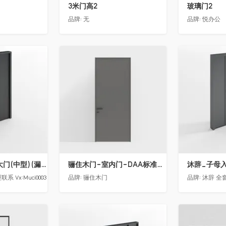
3米门高2
玻璃门2
品牌:
无
品牌:
悦办公
收藏
收藏
沐辞_别墅双开大门(中型)(漏光加厚度)
骊住木门-室内门-DAA标准门-方形把手-2350-灰色
沐辞_子母入户
 Vx:Muci0003
品牌:
骊住木门
品牌:
沐辞 全套
收藏
收藏