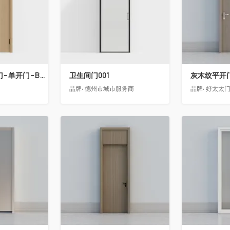
骊住木门-室内门-单开门-BFA-PP麦芽黄色
卫生间门001
灰木纹平开
品牌:
德州市城市服务商
品牌:
好太太
收藏
收藏