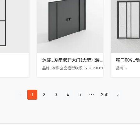
沐辞_别墅双开大门(大型)(漏光加厚度)
移门004_
品牌:
沐辞 全套模型联系 Vx:Muci0003
品牌:
-
1
2
3
4
5
250