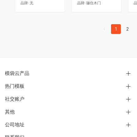
品牌:
无
品牌:
骊住木门
品
1
2
模袋云产品
热门模板
别墅设计营销
模型协同展示分享
社交账户
欧式别墅
BIM可视化开发
中式别墅
其他
B站
文章专栏
其他别墅
抖音
公司地址
用户服务协议
别墅社区
美式别墅
微信公众号
隐私政策