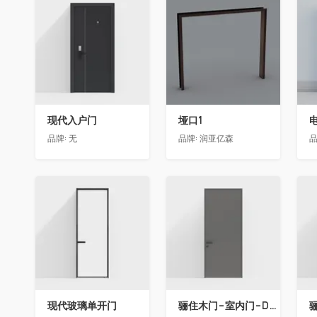
收藏
收藏
现代入户门
垭口1
品牌:
无
品牌:
润亚亿森
品
收藏
收藏
现代玻璃单开门
骊住木门-室内门-DAA标准门-方形把手-2350-灰色