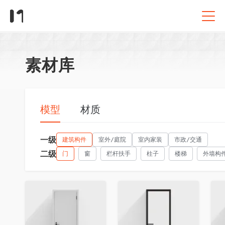
素材库
模型
材质
一级
建筑构件
室外/庭院
室内家装
市政/交通
二级
门
窗
栏杆扶手
柱子
楼梯
外墙构
收藏
收藏