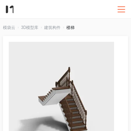
模袋云
3D模型库
建筑构件
楼梯