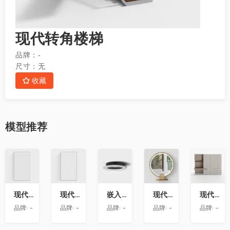
现代转角楼梯
品牌：
-
尺寸：
无
收藏
模型
推荐
收
收
收
收
收
藏
藏
藏
藏
藏
现代玻璃隔断
现代玻璃隔断
嵌入式迷你小射灯
现代圆形桌面智能化妆镜
现代极简免拉手衣柜带书桌
品牌:
-
品牌:
-
品牌:
-
品牌:
-
品牌:
-