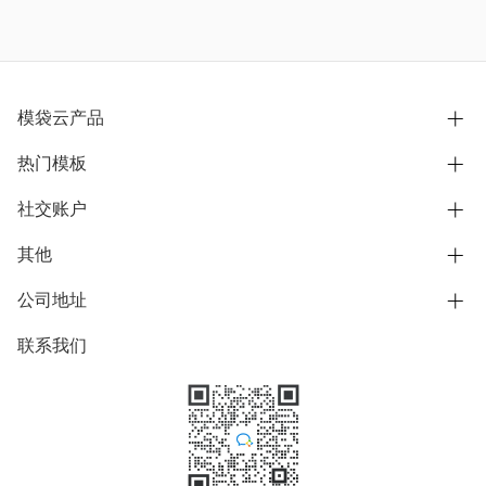
模袋云产品
热门模板
别墅设计营销
模型协同展示分享
社交账户
欧式别墅
BIM可视化开发
中式别墅
其他
B站
文章专栏
其他别墅
抖音
公司地址
用户服务协议
别墅社区
美式别墅
微信公众号
隐私政策
联系我们
上海市浦东新区东方路1215-1217号
别墅模板
日式别墅
陆家嘴软件园11号B楼3层
知乎
举报
学习中心
关于我们
素材库