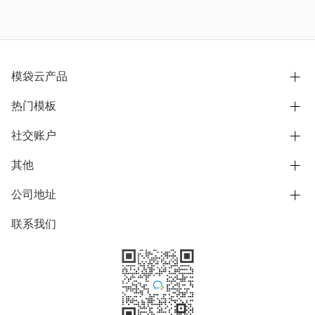
模袋云产品
热门模板
别墅设计营销
模型协同展示分享
社交账户
欧式别墅
BIM可视化开发
中式别墅
其他
B站
文章专栏
其他别墅
抖音
公司地址
用户服务协议
别墅社区
美式别墅
微信公众号
隐私政策
联系我们
上海市浦东新区东方路1215-1217号
别墅模板
日式别墅
陆家嘴软件园11号B楼3层
知乎
举报
学习中心
关于我们
素材库