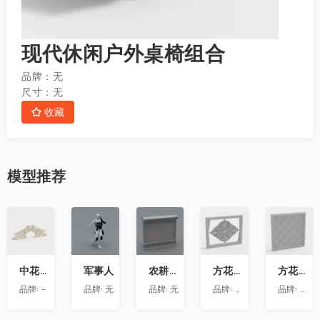
现代休闲户外桌椅组合
品牌：
无
尺寸：
无
收藏
模型
推荐
收
收
收
收
收
藏
藏
藏
藏
藏
中花-12
军事人
农耕文化墙
方花-020
方花-055
品牌:
-
品牌:
无
品牌:
无
品牌:
精品材质
品牌:
精品