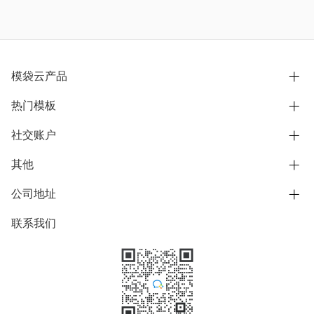
模袋云产品
热门模板
别墅设计营销
模型协同展示分享
社交账户
欧式别墅
BIM可视化开发
中式别墅
其他
B站
文章专栏
其他别墅
抖音
公司地址
用户服务协议
别墅社区
美式别墅
微信公众号
隐私政策
联系我们
上海市浦东新区东方路1215-1217号
别墅模板
日式别墅
陆家嘴软件园11号B楼3层
知乎
举报
学习中心
关于我们
素材库