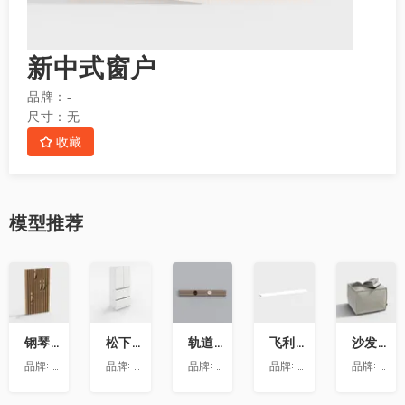
新中式窗户
品牌：
-
尺寸：
无
收藏
模型
推荐
收
收
收
收
收
藏
藏
藏
藏
藏
钢琴键挂衣架9
松下喜马拉雅 600L冰箱大溪地
轨道插座9
飞利浦LS160灯带-低压灯带-100mm
沙发凳坐墩
品牌:
澳华装饰
品牌:
松下
品牌:
依百纳定制家具 全新VR上线 让您提前
品牌:
昕诺飞
品牌:
澳华