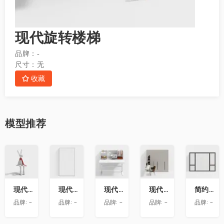
现代旋转楼梯
品牌：
-
尺寸：
无
收藏
模型
推荐
收
收
收
收
收
藏
藏
藏
藏
藏
现代兔子艺术雕塑摆件
现代玻璃隔断
现代书桌
现代衣柜带转角书桌
简约房屋推拉窗
品牌:
-
品牌:
-
品牌:
-
品牌:
-
品牌:
-