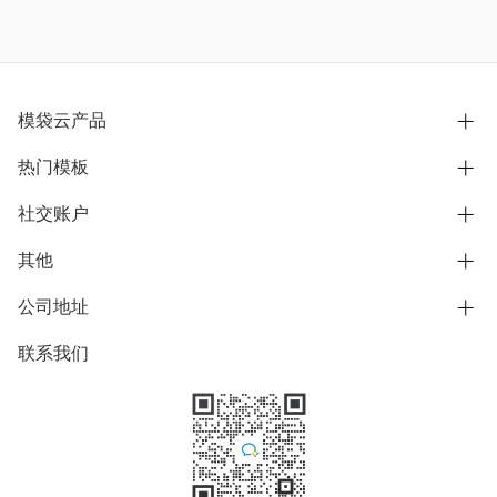
模袋云产品
热门模板
别墅设计营销
模型协同展示分享
社交账户
欧式别墅
BIM可视化开发
中式别墅
其他
B站
文章专栏
其他别墅
抖音
公司地址
用户服务协议
别墅社区
美式别墅
微信公众号
隐私政策
联系我们
上海市浦东新区东方路1215-1217号
别墅模板
日式别墅
陆家嘴软件园11号B楼3层
知乎
举报
学习中心
关于我们
素材库