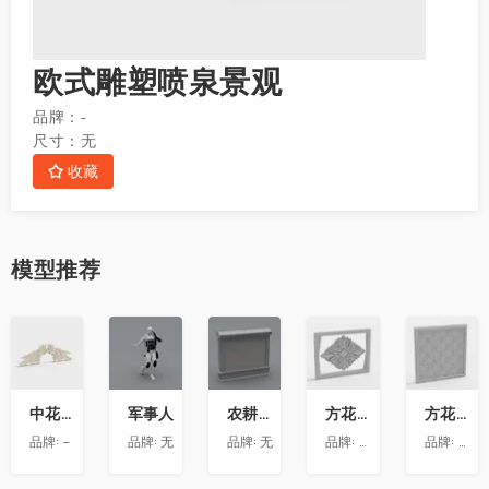
欧式雕塑喷泉景观
品牌：
-
尺寸：
无
收藏
模型
推荐
收
收
收
收
收
藏
藏
藏
藏
藏
中花-12
军事人
农耕文化墙
方花-020
方花-055
品牌:
-
品牌:
无
品牌:
无
品牌:
精品材质
品牌:
精品