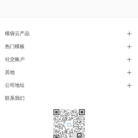
模袋云产品
热门模板
别墅设计营销
模型协同展示分享
社交账户
欧式别墅
BIM可视化开发
中式别墅
其他
B站
文章专栏
其他别墅
抖音
公司地址
用户服务协议
别墅社区
美式别墅
微信公众号
隐私政策
联系我们
上海市浦东新区东方路1215-1217号
别墅模板
日式别墅
陆家嘴软件园11号B楼3层
知乎
举报
学习中心
关于我们
素材库