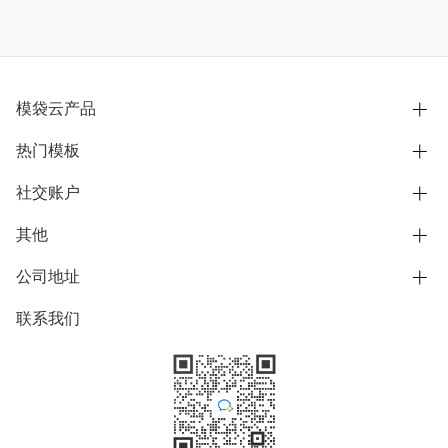
模袋云产品
热门模板
别墅设计营销
模型协同展示分享
社交账户
欧式别墅
BIM可视化开发
中式别墅
其他
B站
文章专栏
其他别墅
抖音
公司地址
用户服务协议
别墅社区
美式别墅
微信公众号
隐私政策
联系我们
上海市浦东新区东方路1215-1217号
别墅模板
日式别墅
陆家嘴软件园11号B楼3层
知乎
举报
学习中心
关于我们
素材库