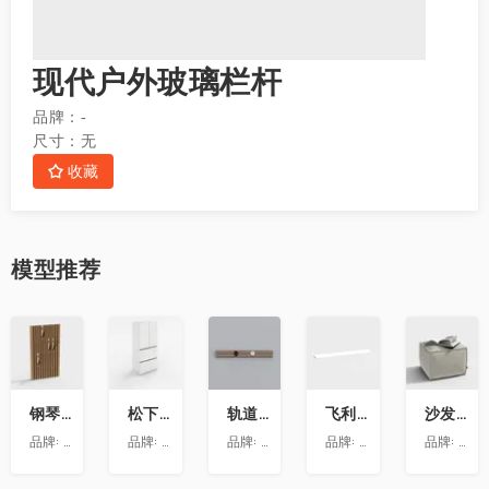
现代户外玻璃栏杆
品牌：
-
尺寸：
无
收藏
模型
推荐
收
收
收
收
收
藏
藏
藏
藏
藏
钢琴键挂衣架9
松下喜马拉雅 600L冰箱大溪地
轨道插座9
飞利浦LS160灯带-低压灯带-100mm
沙发凳坐墩
品牌:
澳华装饰
品牌:
松下
品牌:
依百纳定制家具 全新VR上线 让您提前
品牌:
昕诺飞
品牌:
澳华