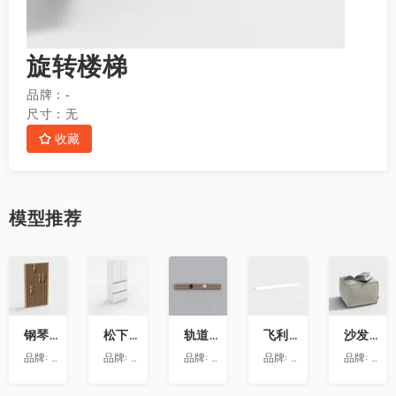
旋转楼梯
品牌：
-
尺寸：
无
收藏
模型
推荐
收
收
收
收
收
藏
藏
藏
藏
藏
钢琴键挂衣架9
松下喜马拉雅 600L冰箱大溪地
轨道插座9
飞利浦LS160灯带-低压灯带-100mm
沙发凳坐墩
品牌:
澳华装饰
品牌:
松下
品牌:
依百纳定制家具 全新VR上线 让您提前
品牌:
昕诺飞
品牌:
澳华