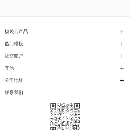
模袋云产品
热门模板
别墅设计营销
模型协同展示分享
社交账户
欧式别墅
BIM可视化开发
中式别墅
其他
B站
文章专栏
其他别墅
抖音
公司地址
用户服务协议
别墅社区
美式别墅
微信公众号
隐私政策
联系我们
上海市浦东新区东方路1215-1217号
别墅模板
日式别墅
陆家嘴软件园11号B楼3层
知乎
举报
学习中心
关于我们
素材库