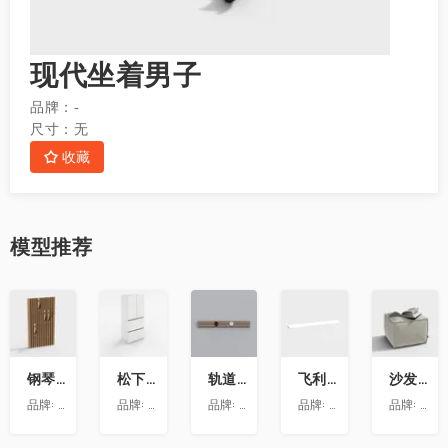
现代坐着男子
品牌：
-
尺寸：
无
收藏
模型
推荐
收
收
收
收
收
藏
藏
藏
藏
藏
钢琴键挂衣架9
松下喜马拉雅 600L冰箱大溪地
轨道插座9
飞利浦LS160灯带-低压灯带-100mm
沙发凳坐墩
品牌:
澳华装饰
品牌:
松下
品牌:
依百纳定制家具 全新VR上线 让您提前
品牌:
昕诺飞
品牌:
澳华