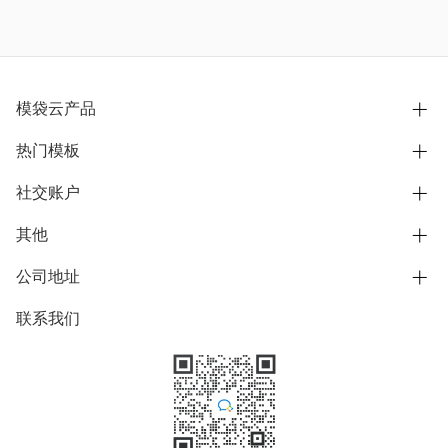
模袋云产品
热门模板
别墅设计营销
模型协同展示分享
社交账户
欧式别墅
BIM可视化开发
中式别墅
其他
B站
文章专栏
其他别墅
抖音
公司地址
用户服务协议
别墅社区
美式别墅
微信公众号
隐私政策
联系我们
上海市浦东新区东方路1215-1217号
别墅模板
日式别墅
陆家嘴软件园11号B楼3层
知乎
举报
学习中心
关于我们
素材库