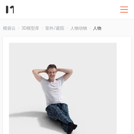
模袋云
3D模型库
室外/庭院
人物动物
人物