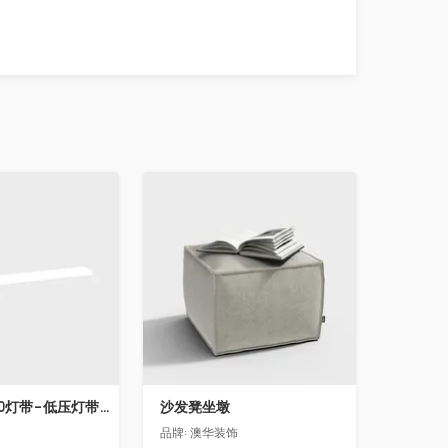
收藏
飞利浦LS160灯带-低压灯带-100mm
沙发凳坐墩
品牌:
澳华装饰