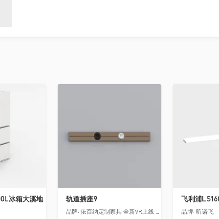
收藏
收藏
00L冰箱大溪地
轨道插座9
品牌:
依百纳定制家具 全新VR上线 让您提前遇见你未来的家！
品牌:
昕诺飞