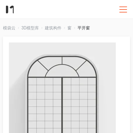
模袋云
3D模型库
建筑构件
窗
平开窗