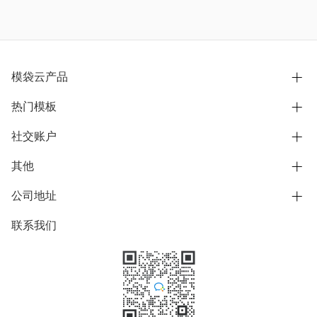
模袋云产品
热门模板
别墅设计营销
模型协同展示分享
社交账户
欧式别墅
BIM可视化开发
中式别墅
其他
B站
文章专栏
其他别墅
抖音
公司地址
用户服务协议
别墅社区
美式别墅
微信公众号
隐私政策
联系我们
上海市浦东新区东方路1215-1217号
别墅模板
日式别墅
陆家嘴软件园11号B楼3层
知乎
举报
学习中心
关于我们
素材库