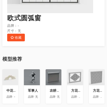
欧式圆弧窗
品牌：
-
尺寸：
无
收藏
模型
推荐
收
收
收
收
收
藏
藏
藏
藏
藏
中花-12
军事人
农耕文化墙
方花-020
方花-055
品牌:
-
品牌:
无
品牌:
无
品牌:
精品材质
品牌:
精品