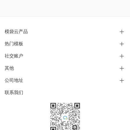
模袋云产品
热门模板
别墅设计营销
模型协同展示分享
社交账户
欧式别墅
BIM可视化开发
中式别墅
其他
B站
文章专栏
其他别墅
抖音
公司地址
用户服务协议
别墅社区
美式别墅
微信公众号
隐私政策
联系我们
上海市浦东新区东方路1215-1217号
别墅模板
日式别墅
陆家嘴软件园11号B楼3层
知乎
举报
学习中心
关于我们
素材库