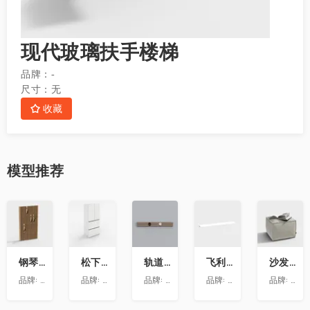
现代玻璃扶手楼梯
品牌：
-
尺寸：
无
收藏
模型
推荐
收
收
收
收
收
藏
藏
藏
藏
藏
钢琴键挂衣架9
松下喜马拉雅 600L冰箱大溪地
轨道插座9
飞利浦LS160灯带-低压灯带-100mm
沙发凳坐墩
品牌:
澳华装饰
品牌:
松下
品牌:
依百纳定制家具 全新VR上线 让您提前
品牌:
昕诺飞
品牌:
澳华