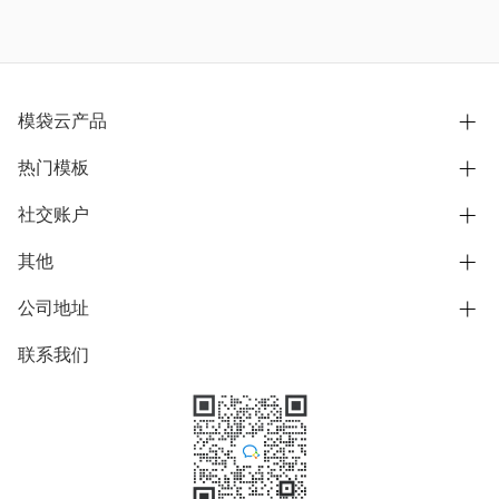
模袋云产品
热门模板
别墅设计营销
模型协同展示分享
社交账户
欧式别墅
BIM可视化开发
中式别墅
其他
B站
文章专栏
其他别墅
抖音
公司地址
用户服务协议
别墅社区
美式别墅
微信公众号
隐私政策
联系我们
上海市浦东新区东方路1215-1217号
别墅模板
日式别墅
陆家嘴软件园11号B楼3层
知乎
举报
学习中心
关于我们
素材库