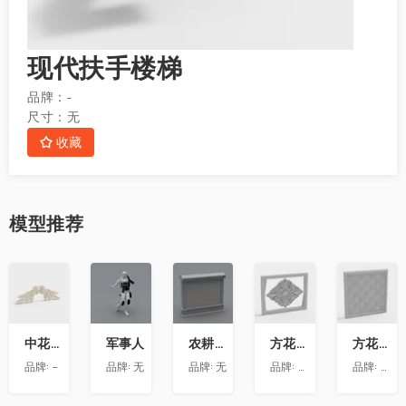
现代扶手楼梯
品牌：
-
尺寸：
无
收藏
模型
推荐
收
收
收
收
收
藏
藏
藏
藏
藏
中花-12
军事人
农耕文化墙
方花-020
方花-055
品牌:
-
品牌:
无
品牌:
无
品牌:
精品材质
品牌:
精品