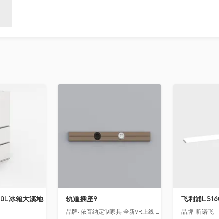
收藏
收藏
00L冰箱大溪地
轨道插座9
品牌:
依百纳定制家具 全新VR上线 让您提前遇见你未来的家！
品牌:
昕诺飞