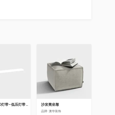
收藏
飞利浦LS160灯带-低压灯带-100mm
沙发凳坐墩
品牌:
澳华装饰